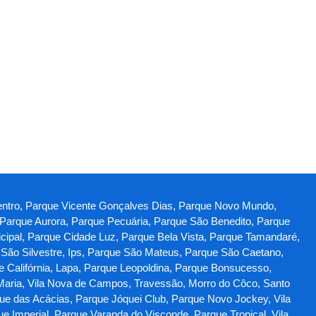
Centro, Parque Vicente Gonçalves Dias, Parque Novo Mundo,
, Parque Aurora, Parque Pecuária, Parque São Benedito, Parque
cipal, Parque Cidade Luz, Parque Bela Vista, Parque Tamandaré,
São Silvestre, Ips, Parque São Mateus, Parque São Caetano,
e Califórnia, Lapa, Parque Leopoldina, Parque Bonsucesso,
aria, Vila Nova de Campos, Travessão, Morro do Côco, Santo
ue das Acácias, Parque Jóquei Club, Parque Novo Jockey, Vila
e Imperial, Parque Varanda do Visconde, Parque Tropical, Vila